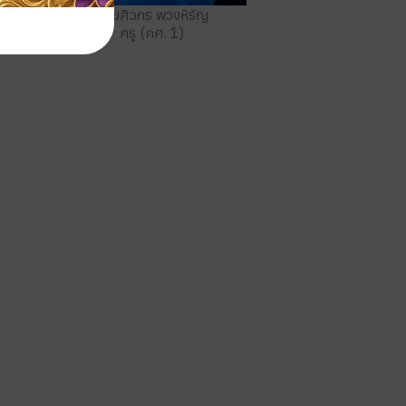
านาง
นายศิวกร พวงหิรัญ
ครู (คศ. 1)