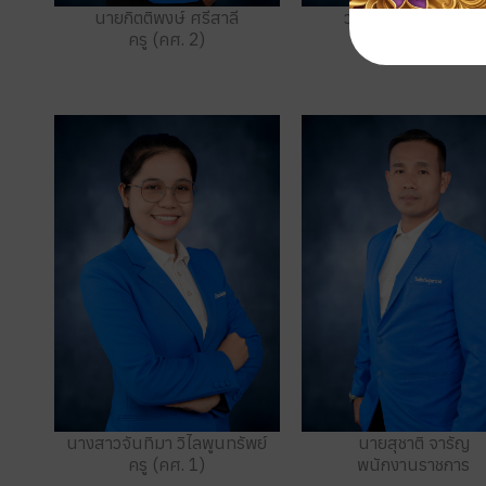
ว่าที่ร้อยตรีสุดา เลงัง
นายกิตติพงษ์ ศรีสาลี
ครู (คศ. 2)
ครู (คศ. 2)
นายสุชาติ จารัญ
นางสาวจันทิมา วิไลพูนทรัพย์
พนักงานราชการ
ครู (คศ. 1)