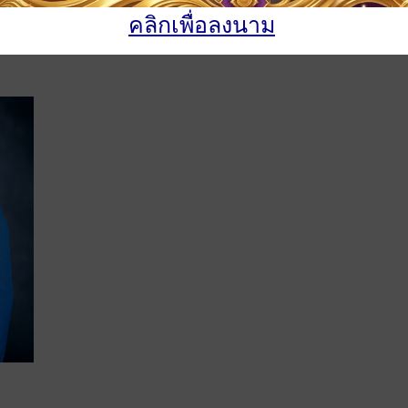
นางสาวนภวรรณ แสนทวีสุข
นางสาวกัญญาพัชร สุย่
คลิกเพื่อลงนาม
ครู (คศ. 1)
ครู (คศ. 1)